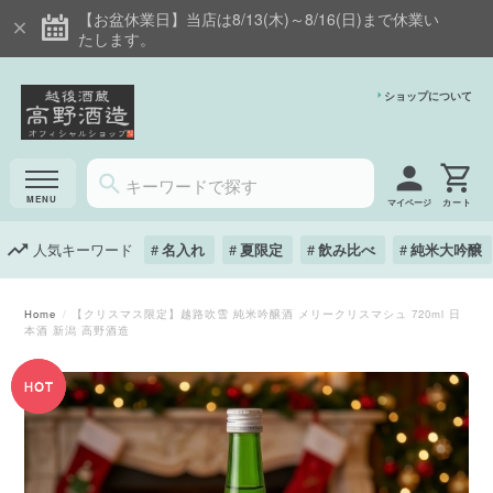
【お盆休業日】当店は8/13(木)～8/16(日)まで休業い
たします。
ショップについて
マイページ
人気キーワード
名入れ
夏限定
飲み比べ
純米大吟醸
Home
【クリスマス限定】越路吹雪 純米吟醸酒 メリークリスマシュ 720ml 日
本酒 新潟 高野酒造