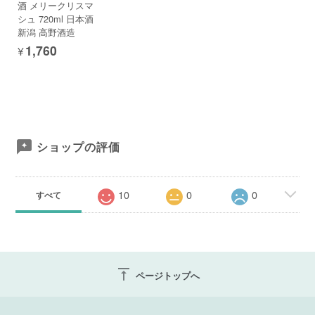
酒 メリークリスマ
シュ 720ml 日本酒
新潟 高野酒造
¥1,760
ショップの評価
10
0
0
すべて
vertical_align_top
ページトップへ