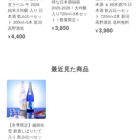
得な日本酒福箱
支ラベル 午 2026
米酒 ＆ 純米酒70 日
2025-2026！大吟醸
純米大吟醸 入り 日
本酒 飲み比べセッ
入り720ml×3本セッ
本酒 飲み比べセッ
ト 720ml×2本 新潟
ト＜数量限定＞
ト 300ml×5本 新潟
高野酒造 送料無料
¥3,850
高野酒造
¥3,980
¥4,400
最近見た商品
【冬季限定】越路吹
雪 新酒しぼりたて
入り 飲み比べセッ