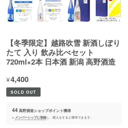
【冬季限定】越路吹雪 新酒しぼり
たて 入り 飲み比べセット
720ml×2本 日本酒 新潟 高野酒造
4,400
¥
SOLD OUT
44
高野酒造ショップポイント
獲得
※
メンバーシップに登録
し、購入をすると獲得できます。