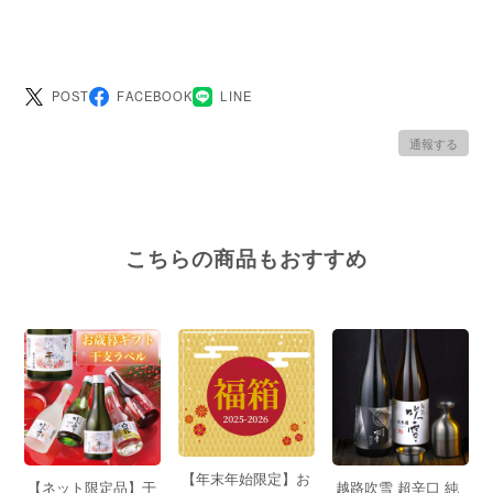
POST
FACEBOOK
LINE
通報する
こちらの商品もおすすめ
【年末年始限定】お
【ネット限定品】干
越路吹雪 超辛口 純