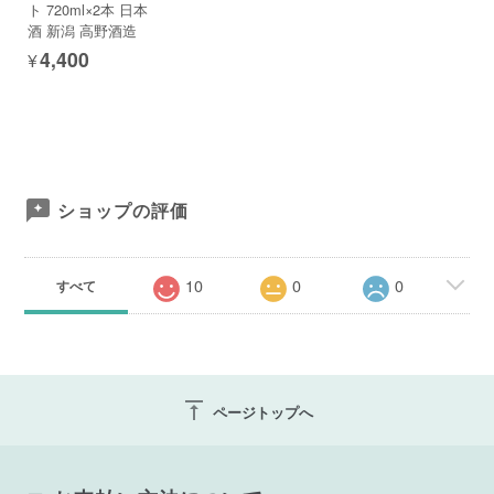
ト 720ml×2本 日本
酒 新潟 高野酒造
¥4,400
ショップの評価
10
0
0
すべて
vertical_align_top
ページトップへ