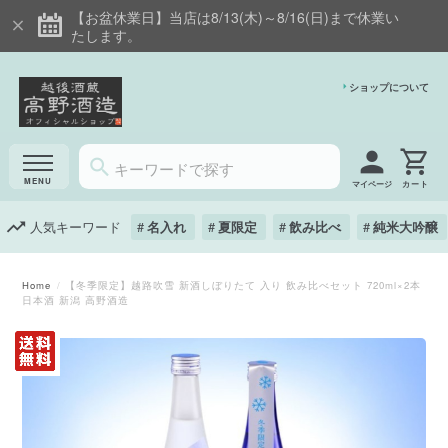
【お盆休業日】当店は8/13(木)～8/16(日)まで休業い
たします。
ショップについて
マイページ
人気キーワード
名入れ
夏限定
飲み比べ
純米大吟醸
Home
【冬季限定】越路吹雪 新酒しぼりたて 入り 飲み比べセット 720ml×2本
日本酒 新潟 高野酒造