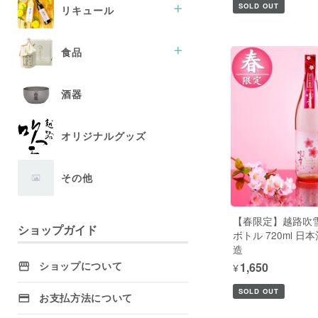
純米吟醸酒
SOLD OUT
リキュール
吟醸酒
純米酒
梅酒
食品
普通酒
柚子酒
セット
あまざけ
酒器
その他
酒粕
米
オリジナルグッズ
おつまみ
スイーツ・菓子
その他
ぽんしゅグリア
野菜・果物
【春限定】越路吹雪
ショップガイド
ラーメン
ボトル 720ml 日
造
¥1,650
ショップについて
SOLD OUT
お支払方法について