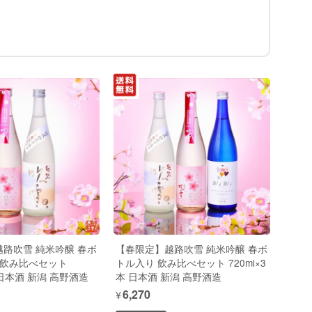
路吹雪 純米吟醸 春ボ
【春限定】越路吹雪 純米吟醸 春ボ
 飲み比べセット
トル入り 飲み比べセット 720ml×3
本 日本酒 新潟 高野酒造
本 日本酒 新潟 高野酒造
¥6,270