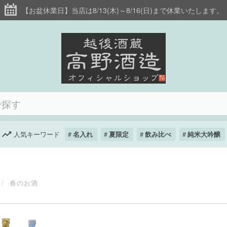
【お盆休業日】当店は8/13(木)～8/16(日)まで休業いたします。
人気キーワード
名入れ
夏限定
飲み比べ
純米大吟醸
春のお酒