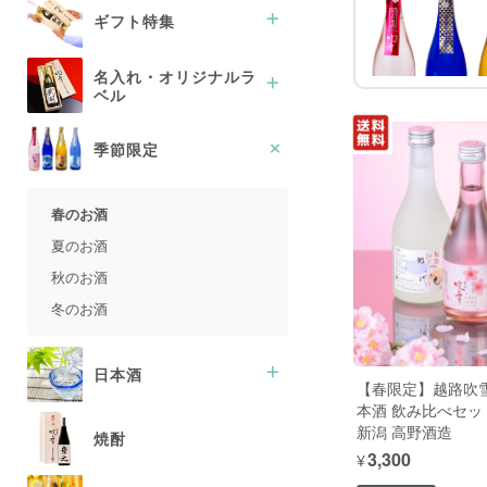
ギフト特集
父の日
名入れ・オリジナルラ
ベル
夏ギフト(御中元・暑中御見舞)
敬老の日
毛筆手書きラベル
季節限定
冬ギフト(御歳暮・御年賀)
PC印刷ラベル
春のお酒
夏のお酒
秋のお酒
冬のお酒
日本酒
【春限定】越路吹雪
本酒 飲み比べセット 
純米大吟醸酒
新潟 高野酒造
焼酎
¥3,300
大吟醸酒