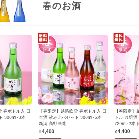
春のお酒
 春ボトル入 日
【春限定】越路吹雪 春ボトル入 日
【春限定】越
300ml×3本
本酒 飲み比べセット 300ml×5本
トル 吟醸酒
新潟 高野酒造
720ml×2
¥4,400
¥4,400