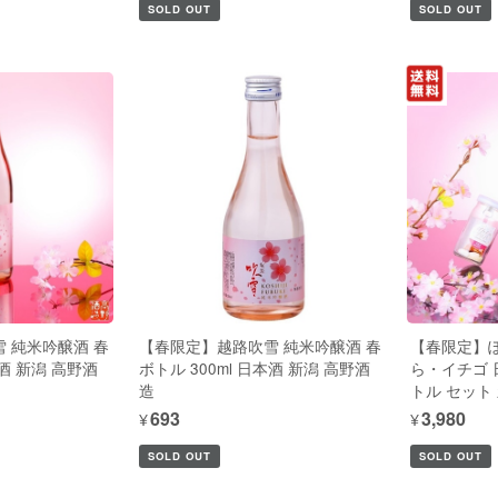
SOLD OUT
SOLD OUT
 純米吟醸酒 春
【春限定】越路吹雪 純米吟醸酒 春
【春限定】
本酒 新潟 高野酒
ボトル 300ml 日本酒 新潟 高野酒
ら・イチゴ 
造
トル セット
¥693
¥3,980
SOLD OUT
SOLD OUT