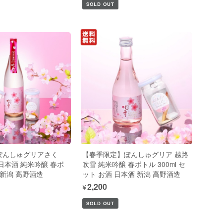
SOLD OUT
ぽんしゅグリアさく
【春季限定】ぽんしゅグリア 越路
日本酒 純米吟醸 春ボ
吹雪 純米吟醸 春ボトル 300ml セ
 新潟 高野酒造
ット お酒 日本酒 新潟 高野酒造
¥2,200
SOLD OUT