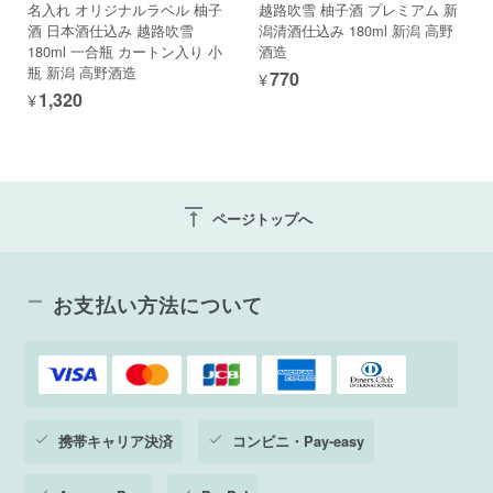
名入れ オリジナルラベル 柚子
越路吹雪 柚子酒 プレミアム 新
酒 日本酒仕込み 越路吹雪
潟清酒仕込み 180ml 新潟 高野
180ml 一合瓶 カートン入り 小
酒造
瓶 新潟 高野酒造
¥770
¥1,320
vertical_align_top
ページトップへ
お支払い方法について
携帯キャリア決済
コンビニ・Pay-easy