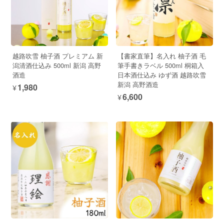
越路吹雪 柚子酒 プレミアム 新
【書家直筆】名入れ 柚子酒 毛
潟清酒仕込み 500ml 新潟 高野
筆手書きラベル 500ml 桐箱入
酒造
日本酒仕込み ゆず酒 越路吹雪
新潟 高野酒造
¥1,980
¥6,600