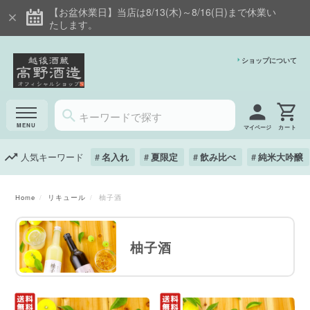
【お盆休業日】当店は8/13(木)～8/16(日)まで休業い
たします。
ショップについて
マイページ
人気キーワード
名入れ
夏限定
飲み比べ
純米大吟醸
Home
リキュール
柚子酒
柚子酒