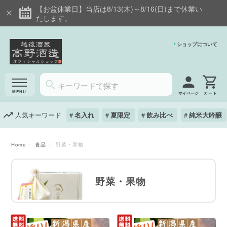
【お盆休業日】当店は8/13(木)～8/16(日)まで休業い
たします。
ショップについて
マイページ
人気キーワード
名入れ
夏限定
飲み比べ
純米大吟醸
Home
食品
野菜・果物
野菜・果物