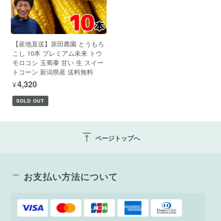
【産地直送】原田農園 とうもろ
こし 10本 プレミアム未来 トウ
モロコシ 玉蜀黍 甘い 生 スイー
トコーン 新潟県産 送料無料
¥4,320
SOLD OUT
vertical_align_top
ページトップへ
お支払い方法について