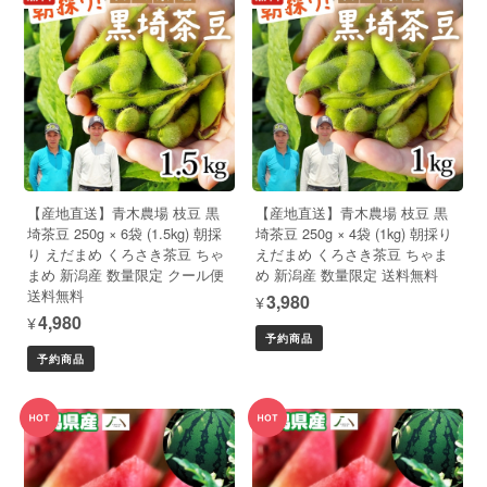
【産地直送】青木農場 枝豆 黒
【産地直送】青木農場 枝豆 黒
埼茶豆 250g × 6袋 (1.5kg) 朝採
埼茶豆 250g × 4袋 (1kg) 朝採り
り えだまめ くろさき茶豆 ちゃ
えだまめ くろさき茶豆 ちゃま
まめ 新潟産 数量限定 クール便
め 新潟産 数量限定 送料無料
送料無料
¥3,980
¥4,980
予約商品
予約商品