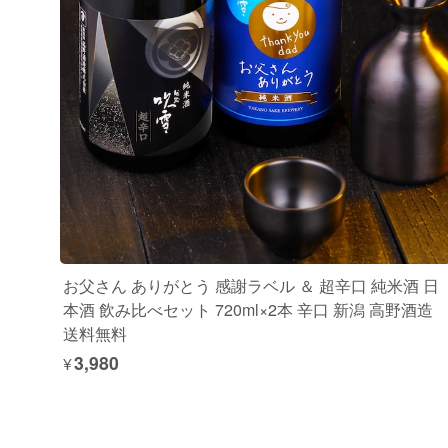
お父さん ありがとう 感謝ラベル ＆ 超辛口 純米酒 日
本酒 飲み比べセット 720ml×2本 辛口 新潟 高野酒造
送料無料
¥3,980