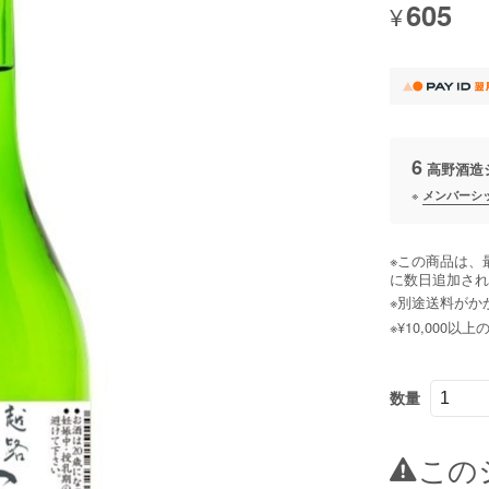
605
¥
6
高野酒造
※
メンバーシ
※この商品は、
に数日追加され
※別途送料がか
※¥10,000
数量
この