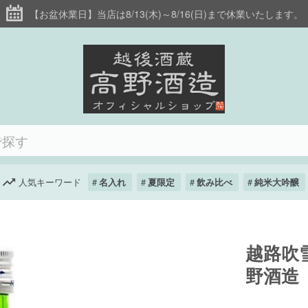
【お盆休業日】当店は8/13(木)～8/16(日)まで休業いたします。
人気キーワード
名入れ
夏限定
飲み比べ
純米大吟醸
越路吹雪
野酒造