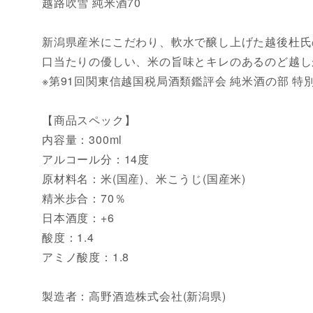
越路吹雪 純米酒70
新潟県産米にこだわり、軟水で醸し上げた越後杜氏
口当たりの優しい、米の旨味とキレのあるのど越し
※第91回関東信越国税局酒類鑑評会 純米酒の部 特
【商品スペック】
内容量：300ml
アルコール分：14度
原材料名：米(国産)、米こうじ(国産米)
精米歩合：70％
日本酒度：+6
酸度：1.4
アミノ酸度：1.8
製造者：高野酒造株式会社(新潟県)