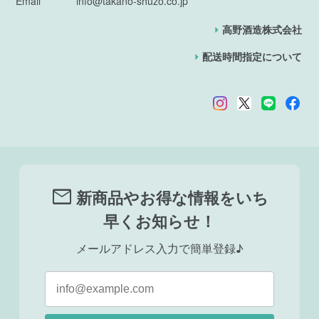
Email
info@takano-shuzo.co.jp
高野酒造株式会社
配送時間指定について
mail
新商品やお得な情報をいち
早くお知らせ！
メールアドレス入力で簡単登録♪