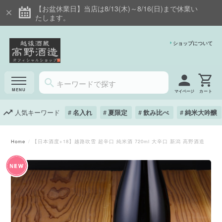
【お盆休業日】当店は8/13(木)～8/16(日)まで休業い
たします。
ショップについて
マイページ
人気キーワード
名入れ
夏限定
飲み比べ
純米大吟醸
Home
【日本酒度+18】越路吹雪 超辛口 純米酒 720ml 大辛口 新潟 高野酒造