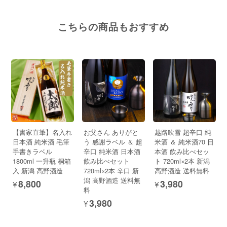
こちらの商品もおすすめ
【書家直筆】名入れ
お父さん ありがと
越路吹雪 超辛口 純
日本酒 純米酒 毛筆
う 感謝ラベル ＆ 超
米酒 ＆ 純米酒70 日
手書きラベル
辛口 純米酒 日本酒
本酒 飲み比べセッ
1800ml 一升瓶 桐箱
飲み比べセット
ト 720ml×2本 新潟
入 新潟 高野酒造
720ml×2本 辛口 新
高野酒造 送料無料
潟 高野酒造 送料無
¥8,800
¥3,980
料
¥3,980