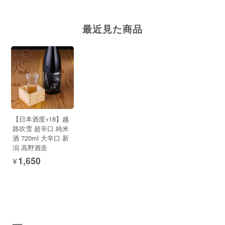
最近見た商品
【日本酒度+18】越
路吹雪 超辛口 純米
酒 720ml 大辛口 新
潟 高野酒造
¥1,650