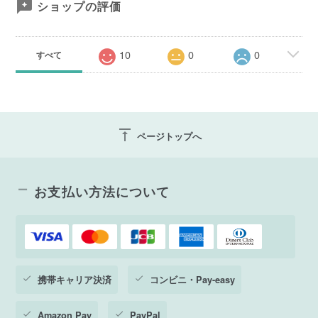
ショップの評価
10
0
0
すべて
vertical_align_top
ページトップへ
お支払い方法について
携帯キャリア決済
コンビニ・Pay-easy
Amazon Pay
PayPal