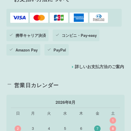
携帯キャリア決済
コンビニ・Pay-easy
Amazon Pay
PayPal
詳しいお支払方法のご案内
営業日カレンダー
2026年8月
日
月
火
水
木
金
土
1
3
4
5
6
2
7
8