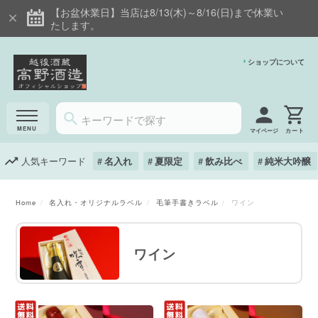
【お盆休業日】当店は8/13(木)～8/16(日)まで休業い
たします。
ショップについて
マイページ
人気キーワード
名入れ
夏限定
飲み比べ
純米大吟醸
Home
名入れ・オリジナルラベル
毛筆手書きラベル
ワイン
ワイン