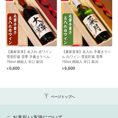
【書家直筆】名入れ 赤ワイン
【書家直筆】名入れ 手書きラベ
雪室貯蔵 雪季 手書きラベル
ル 白ワイン 雪室貯蔵 雪季
750ml 桐箱入 辛口 新潟
750ml 桐箱入 辛口 新潟
¥6,600
¥6,600
vertical_align_top
ページトップへ
お支払い方法について