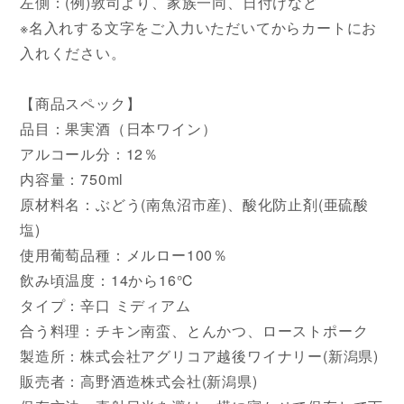
左側：(例)敦司より、家族一同、日付けなど
※名入れする文字をご入力いただいてからカートにお
入れください。
【商品スペック】
品目：果実酒（日本ワイン）
アルコール分：12％
内容量：750ml
原材料名：ぶどう(南魚沼市産)、酸化防止剤(亜硫酸
塩)
使用葡萄品種：メルロー100％
飲み頃温度：14から16℃
タイプ：辛口 ミディアム
合う料理：チキン南蛮、とんかつ、ローストポーク
製造所：株式会社アグリコア越後ワイナリー(新潟県)
販売者：高野酒造株式会社(新潟県)