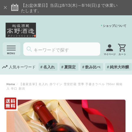
【お盆休業日】当店は8/13(木)～8/16(日)まで休業い
たします。
ショップについて
マイページ
人気キーワード
名入れ
夏限定
飲み比べ
純米大吟醸
Home
【書家直筆】名入れ 赤ワイン 雪室貯蔵 雪季 手書きラベル 750ml 桐箱
入 辛口 新潟