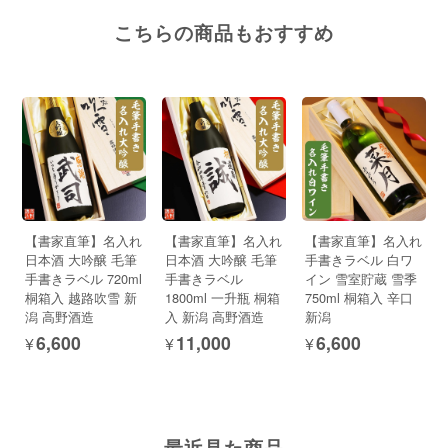
こちらの商品もおすすめ
【書家直筆】名入れ
【書家直筆】名入れ
【書家直筆】名入れ
日本酒 大吟醸 毛筆
日本酒 大吟醸 毛筆
手書きラベル 白ワ
手書きラベル 720ml
手書きラベル
イン 雪室貯蔵 雪季
桐箱入 越路吹雪 新
1800ml 一升瓶 桐箱
750ml 桐箱入 辛口
潟 高野酒造
入 新潟 高野酒造
新潟
¥6,600
¥11,000
¥6,600
最近見た商品