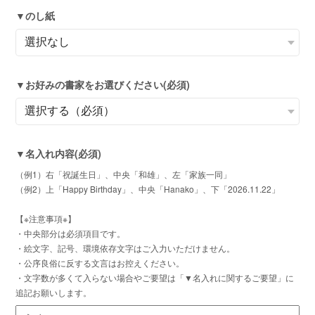
▼のし紙
▼お好みの書家をお選びください(必須)
▼名入れ内容(必須)
（例1）右「祝誕生日」、中央「和雄」、左「家族一同」
（例2）上「Happy Birthday」、中央「Hanako」、下「2026.11.22」
【※注意事項※】
・中央部分は必須項目です。
・絵文字、記号、環境依存文字はご入力いただけません。
・公序良俗に反する文言はお控えください。
・文字数が多くて入らない場合やご要望は「▼名入れに関するご要望」に
追記お願いします。