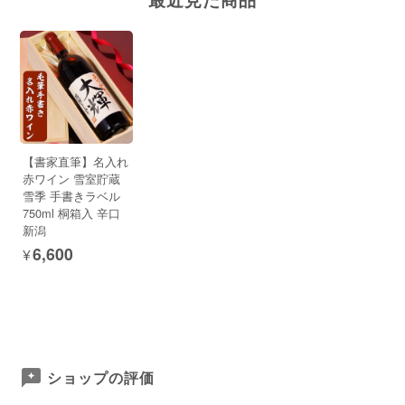
【書家直筆】名入れ
赤ワイン 雪室貯蔵
雪季 手書きラベル
750ml 桐箱入 辛口
新潟
¥6,600
ショップの評価