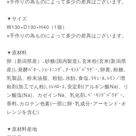
※手作りの為ものによって多少の差異はございます。
▼サイズ
W130×D130×H40（1個）
※手作りの為ものによって多少の差異はございます。
▼原材料
卵（新潟県産）､砂糖(国内製造)､玄米粉(玄米(新潟県
産))､発酵ﾊﾞﾀｰ､ｼｮｰﾄﾆﾝｸﾞ､ｱｰﾓﾝﾄﾞﾊﾟｳﾀﾞｰ､卵黄､粉糖､
乳製品、粉末油脂、粉飴､水飴､食塩､ﾘｷｭｰﾙ､ﾚﾓﾝ／増
粘剤(加工でん粉)､ﾄﾚﾊﾛｰｽ､安定剤(アルギン酸Na)、リ
ン酸塩(Na)、カゼインNa、乳化剤､ﾍﾞｰｷﾝｸﾞﾊﾟｳﾀﾞｰ､
香料､カロテン色素(一部に卵･乳成分･アーモンド･オ
レンジを含む)
▼原材料産地