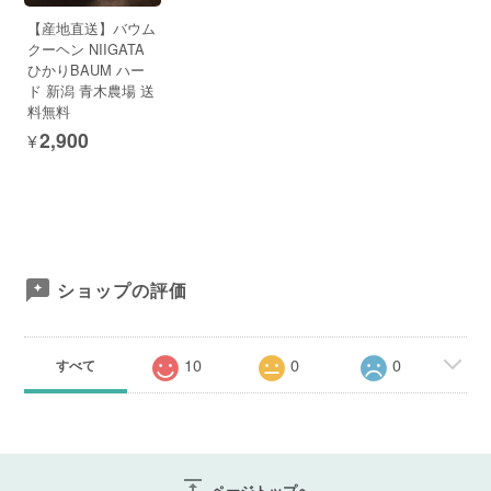
【産地直送】バウム
クーヘン NIIGATA
ひかりBAUM ハー
ド 新潟 青木農場 送
料無料
¥2,900
ショップの評価
10
0
0
すべて
vertical_align_top
ページトップへ