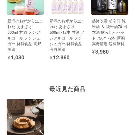
新潟のお米から生ま
新潟のお米から生ま
越路吹雪 超辛口 純
れた あまざけ
れた あまざけ
米酒 ＆ 純米酒70 日
500ml 甘酒 ノンア
500ml×12本 甘酒 ノ
本酒 飲み比べセッ
ルコール ノンシュ
ンアルコール ノン
ト 720ml×2本 新潟
ガー 発酵食品 高野
シュガー 発酵食品
高野酒造 送料無料
酒造
高野酒造
¥3,980
¥1,080
¥12,960
最近見た商品