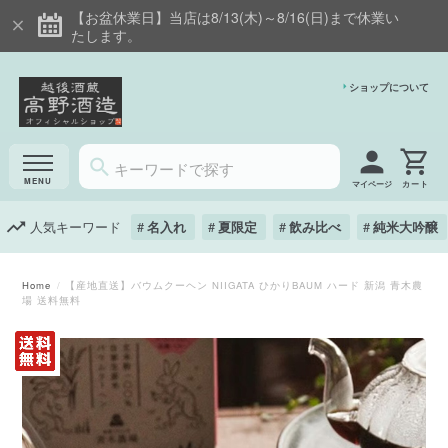
【お盆休業日】当店は8/13(木)～8/16(日)まで休業い
たします。
ショップについて
マイページ
人気キーワード
名入れ
夏限定
飲み比べ
純米大吟醸
Home
【産地直送】バウムクーヘン NIIGATA ひかりBAUM ハード 新潟 青木農
場 送料無料