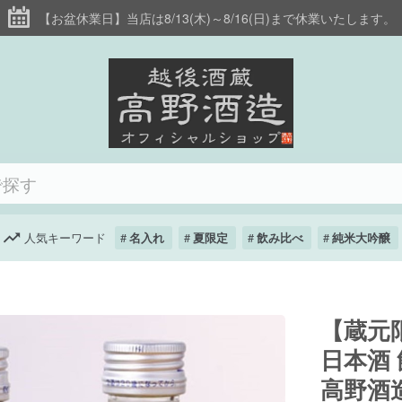
【お盆休業日】当店は8/13(木)～8/16(日)まで休業いたします。
人気キーワード
名入れ
夏限定
飲み比べ
純米大吟醸
【蔵元
日本酒 
高野酒