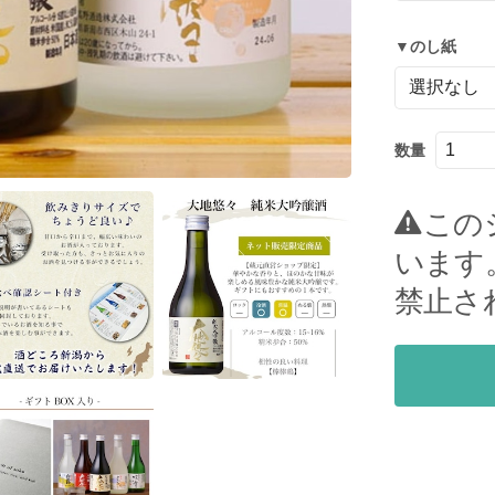
▼のし紙
数量
この
います
禁止さ