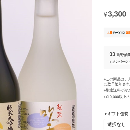
3,300
¥
33
高野酒
※
メンバーシ
※この商品は、
に数日追加され
※別途送料がか
※¥10,000
▼ギフト包装