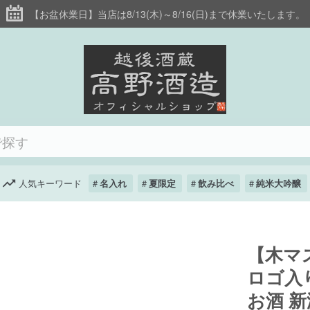
【お盆休業日】当店は8/13(木)～8/16(日)まで休業いたします。
人気キーワード
名入れ
夏限定
飲み比べ
純米大吟醸
【木マス
ロゴ入
お酒 新