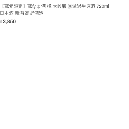
【蔵元限定】蔵なま酒 極 大吟醸 無濾過生原酒 720ml
日本酒 新潟 高野酒造
¥3,850