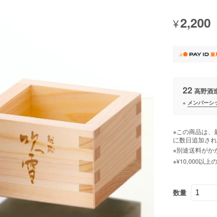
2,200
¥
22
高野酒
※
メンバーシ
※この商品は、
に数日追加され
※別途送料がか
※¥10,000
数量