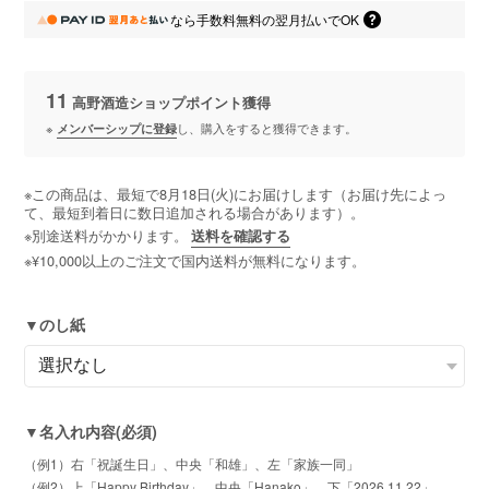
なら
手数料無料の
翌月払いでOK
11
高野酒造ショップポイント
獲得
※
メンバーシップに登録
し、購入をすると獲得できます。
※この商品は、最短で8月18日(火)にお届けします（お届け先によっ
て、最短到着日に数日追加される場合があります）。
※別途送料がかかります。
送料を確認する
※¥10,000以上のご注文で国内送料が無料になります。
▼のし紙
▼名入れ内容(必須)
（例1）右「祝誕生日」、中央「和雄」、左「家族一同」
（例2）上「Happy Birthday」、中央「Hanako」、下「2026.11.22」