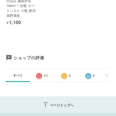
仕込み 越路吹雪
180ml 一合瓶 カー
トン入り 小瓶 新潟
高野酒造
¥1,100
ショップの評価
10
0
0
すべて
vertical_align_top
ページトップへ