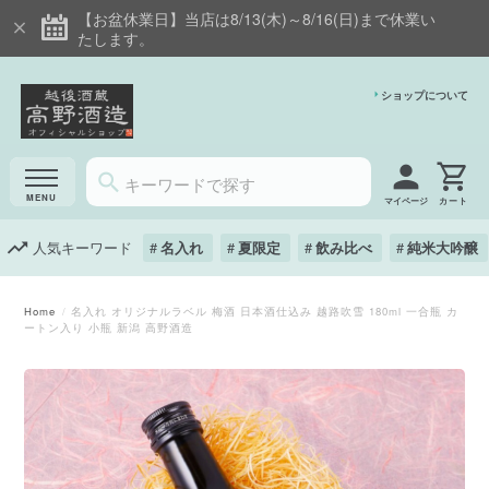
【お盆休業日】当店は8/13(木)～8/16(日)まで休業い
たします。
ショップについて
マイページ
人気キーワード
名入れ
夏限定
飲み比べ
純米大吟醸
Home
名入れ オリジナルラベル 梅酒 日本酒仕込み 越路吹雪 180ml 一合瓶 カ
ートン入り 小瓶 新潟 高野酒造