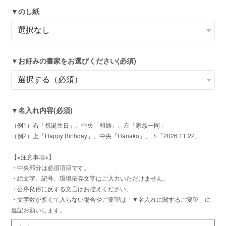
▼のし紙
▼お好みの書家をお選びください(必須)
▼名入れ内容(必須)
（例1）右「祝誕生日」、中央「和雄」、左「家族一同」
（例2）上「Happy Birthday」、中央「Hanako」、下「2026.11.22」
【※注意事項※】
・中央部分は必須項目です。
・絵文字、記号、環境依存文字はご入力いただけません。
・公序良俗に反する文言はお控えください。
・文字数が多くて入らない場合やご要望は「▼名入れに関するご要望」に
追記お願いします。