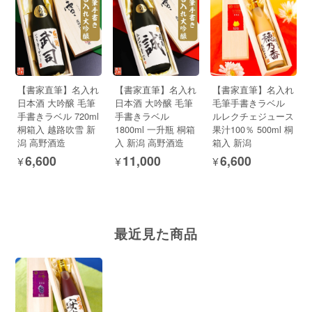
【書家直筆】名入れ
【書家直筆】名入れ
【書家直筆】名入れ
日本酒 大吟醸 毛筆
日本酒 大吟醸 毛筆
毛筆手書きラベル
手書きラベル 720ml
手書きラベル
ルレクチェジュース
桐箱入 越路吹雪 新
1800ml 一升瓶 桐箱
果汁100％ 500ml 桐
潟 高野酒造
入 新潟 高野酒造
箱入 新潟
¥6,600
¥11,000
¥6,600
最近見た商品