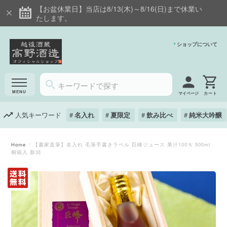
【お盆休業日】当店は8/13(木)～8/16(日)まで休業い
たします。
ショップについて
マイページ
人気キーワード
名入れ
夏限定
飲み比べ
純米大吟醸
Home
【書家直筆】名入れ 毛筆手書きラベル 巨峰ジュース 果汁100％ 500ml
桐箱入 新潟