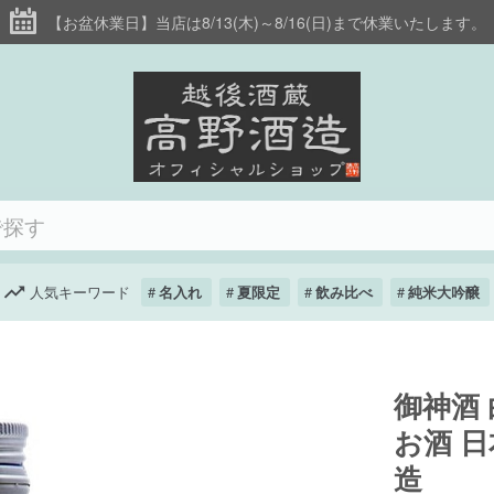
【お盆休業日】当店は8/13(木)～8/16(日)まで休業いたします。
人気キーワード
名入れ
夏限定
飲み比べ
純米大吟醸
御神酒 
お酒 日
造