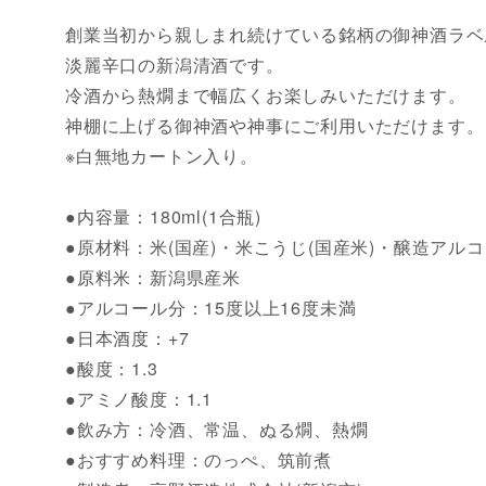
創業当初から親しまれ続けている銘柄の御神酒ラベ
淡麗辛口の新潟清酒です。
冷酒から熱燗まで幅広くお楽しみいただけます。
神棚に上げる御神酒や神事にご利用いただけます。
※白無地カートン入り。
●内容量：180ml(1合瓶)
●原材料：米(国産)・米こうじ(国産米)・醸造アル
●原料米：新潟県産米
●アルコール分：15度以上16度未満
●日本酒度：+7
●酸度：1.3
●アミノ酸度：1.1
●飲み方：冷酒、常温、ぬる燗、熱燗
●おすすめ料理：のっぺ、筑前煮