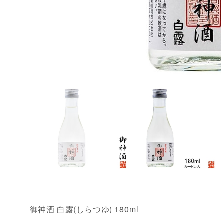
御神酒 白露(しらつゆ) 180ml