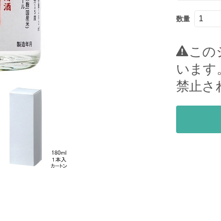
数量
この
います
禁止さ