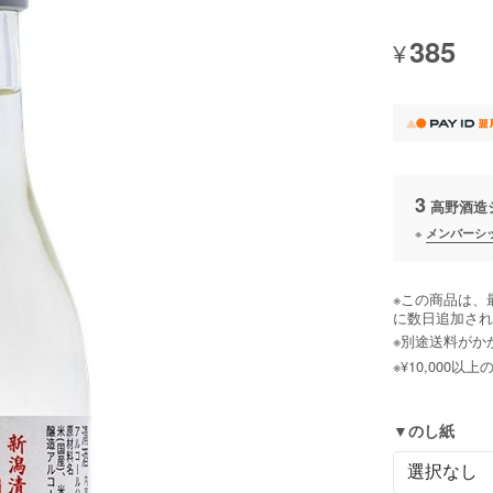
385
¥
3
高野酒造
※
メンバーシ
※この商品は、
に数日追加され
※別途送料がか
※¥10,000
▼のし紙