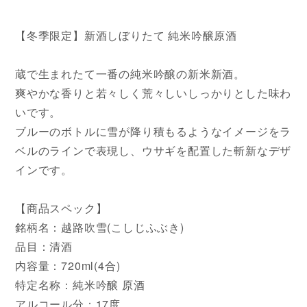
【冬季限定】新酒しぼりたて 純米吟醸原酒
蔵で生まれたて一番の純米吟醸の新米新酒。
爽やかな香りと若々しく荒々しいしっかりとした味わ
いです。
ブルーのボトルに雪が降り積もるようなイメージをラ
ベルのラインで表現し、ウサギを配置した斬新なデザ
インです。
【商品スペック】
銘柄名：越路吹雪(こしじふぶき)
品目：清酒
内容量：720ml(4合)
特定名称：純米吟醸 原酒
アルコール分：17度