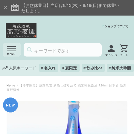
【お盆休業日】当店は8/13(木)～8/16(日)まで休業い
たします。
ショップについて
マイページ
人気キーワード
名入れ
夏限定
飲み比べ
純米大吟醸
Home
【冬季限定】越路吹雪 新酒しぼりたて 純米吟醸原酒 720ml 日本酒 新潟
高野酒造