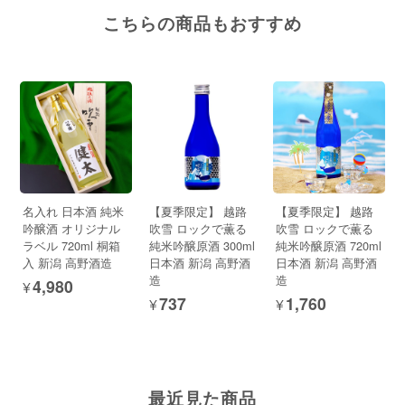
こちらの商品もおすすめ
名入れ 日本酒 純米
【夏季限定】 越路
【夏季限定】 越路
吟醸酒 オリジナル
吹雪 ロックで薫る
吹雪 ロックで薫る
ラベル 720ml 桐箱
純米吟醸原酒 300ml
純米吟醸原酒 720ml
入 新潟 高野酒造
日本酒 新潟 高野酒
日本酒 新潟 高野酒
造
造
¥4,980
¥737
¥1,760
最近見た商品