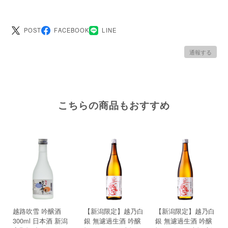
POST
FACEBOOK
LINE
通報する
こちらの商品もおすすめ
越路吹雪 吟醸酒
【新潟限定】越乃白
【新潟限定】越乃白
300ml 日本酒 新潟
銀 無濾過生酒 吟醸
銀 無濾過生酒 吟醸