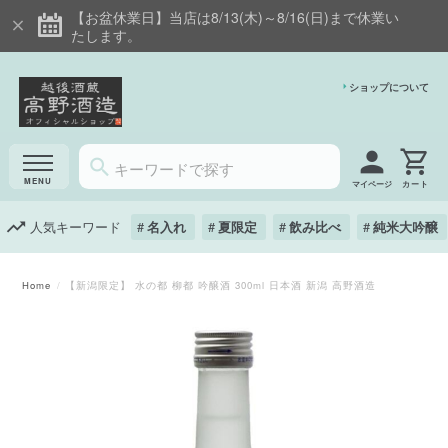
【お盆休業日】当店は8/13(木)～8/16(日)まで休業い
たします。
ショップについて
マイページ
人気キーワード
名入れ
夏限定
飲み比べ
純米大吟醸
Home
【新潟限定】 水の都 柳都 吟醸酒 300ml 日本酒 新潟 高野酒造